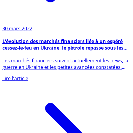
30 mars 2022
L’évolution des marchés financiers liée à un espéré
cessez-le-feu en Ukraine, le pétrole repasse sous les
100$, les chiffres américains ADP, PIB et rapport sur
Les marchés financiers suivent actuellement les news, la
l’emploi feront la tendance
guerre en Ukraine et les petites avancées constatées.
Le (...)
Lire l'article