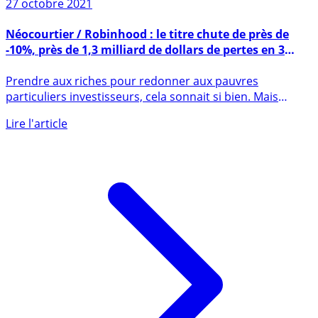
27 octobre 2021
Néocourtier / Robinhood : le titre chute de près de
-10%, près de 1,3 milliard de dollars de pertes en 3
mois, c’est beaucoup pour le prince des voleurs
Prendre aux riches pour redonner aux pauvres
particuliers investisseurs, cela sonnait si bien. Mais
Robinhood ne (...)
Lire l'article