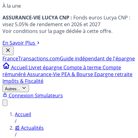
À la une
ASSURANCE-VIE LUCYA CNP :
Fonds euros Lucya CNP :
visez 5.05% de rendement en 2026 et 2027
Voir conditions sur la page dédiée à cette offre.
En Savoir Plus
France
Transactions.com
Guide indépendant de l'épargne
Accueil
Livret épargne
Compte à terme
Compte
rémunéré
Assurance-Vie
PEA & Bourse
Epargne retraite
Impôts & Fiscalité
Autres...
Connexion
Simulateurs
Accueil
/
📰 Actualités
/