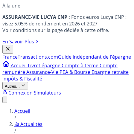
À la une
ASSURANCE-VIE LUCYA CNP :
Fonds euros Lucya CNP :
visez 5.05% de rendement en 2026 et 2027
Voir conditions sur la page dédiée à cette offre.
En Savoir Plus
France
Transactions.com
Guide indépendant de l'épargne
Accueil
Livret épargne
Compte à terme
Compte
rémunéré
Assurance-Vie
PEA & Bourse
Epargne retraite
Impôts & Fiscalité
Autres...
Connexion
Simulateurs
Accueil
/
📰 Actualités
/