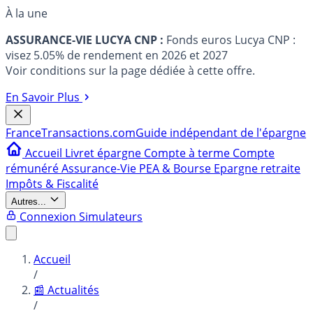
À la une
ASSURANCE-VIE LUCYA CNP :
Fonds euros Lucya CNP :
visez 5.05% de rendement en 2026 et 2027
Voir conditions sur la page dédiée à cette offre.
En Savoir Plus
France
Transactions.com
Guide indépendant de l'épargne
Accueil
Livret épargne
Compte à terme
Compte
rémunéré
Assurance-Vie
PEA & Bourse
Epargne retraite
Impôts & Fiscalité
Autres...
Connexion
Simulateurs
Accueil
/
📰 Actualités
/