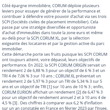
Côté épargne immobilière, CORUM déploie plusieurs
leviers pour essayer de générer de la performance et
contribuer à défendre votre pouvoir d’achat via ses trois
SCPI (Sociétés civiles de placement immobilier). Cela
passe par une stratégie diversifiée et opportuniste
d’achat d’immeubles dans toute la zone euro et même
au-delà pour la
SCPI CORUM XL
, par la sélection
exigeante des locataires et par la gestion active du parc
immobilier.
Cette démarche porte ses fruits puisque les SCPI CORUM
ont toujours atteint, voire dépassé, leurs objectifs de
performance. En 2022, la SCPI
CORUM ORIGIN
servait un
rendement 2 de 6,88 % 3 pour un objectif de 6 % 3 et un
TRI 4 de 7,06 % 3 sur 10 ans ;
CORUM XL
présentait un
rendement 2 de 5,97 % 3 pour un TRI de 5,34 % 3 sur 5
ans et un objectif de TRI
[
1
]
sur 10 ans de 10 % 3 ; enfin,
CORUM EURION
affichait un rendement
[
2
]
de 6,47 % 3
pour un objectif de rendement annuel 2 et à 10 ans 4 de
4,5 %
[
3
]
. Des chiffres à comparer aux 6,2 % d’inflation
sur un an constatée en France en février 2023 par l’Insee,