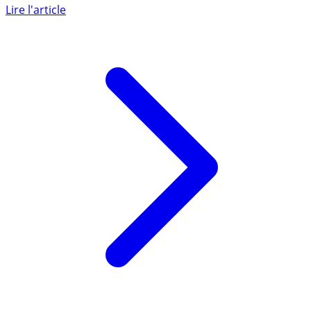
intégralement la plus-value record de 24 millions euros
bruts (soit 18,5 (...)
Lire l'article