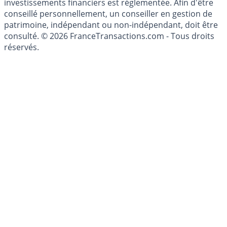
investissement au sens des articles L. 321-1 et D. 321-1
du Code Monétaire et Financier. L'activité de conseil en
investissements financiers est réglementée. Afin d'être
conseillé personnellement, un conseiller en gestion de
patrimoine, indépendant ou non-indépendant, doit être
consulté. © 2026 FranceTransactions.com - Tous droits
réservés.