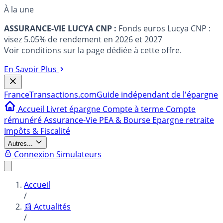
À la une
ASSURANCE-VIE LUCYA CNP :
Fonds euros Lucya CNP :
visez 5.05% de rendement en 2026 et 2027
Voir conditions sur la page dédiée à cette offre.
En Savoir Plus
France
Transactions.com
Guide indépendant de l'épargne
Accueil
Livret épargne
Compte à terme
Compte
rémunéré
Assurance-Vie
PEA & Bourse
Epargne retraite
Impôts & Fiscalité
Autres...
Connexion
Simulateurs
Accueil
/
📰 Actualités
/