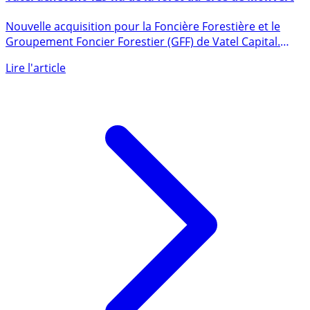
Forêts / Actifs tangibles : Foncière Forestière et GFF
Vatel achètent 129 ha de la forêt du Cros de Monvert
Nouvelle acquisition pour la Foncière Forestière et le
Groupement Foncier Forestier (GFF) de Vatel Capital.
Le (...)
Lire l'article