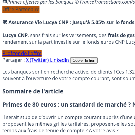
Primes offertes par les banques © FranceTransactions.com/
Offre Partenaire
🎁 Assurance Vie Lucya CNP :
Jusqu'à 5.05% sur le fonds
Lucya CNP
, sans frais sur les versements, des
frais de ge
rendement sur la part investie sur le fonds euros CNP Luc
Profiter de l'offre
Partager :
X (Twitter)
LinkedIn
Copier le lien
Les banques sont en recherche active, de clients ! Ces 1.3
souvent à l’ouverture de votre compte courant, sont soumis
Sommaire de l'article
Primes de 80 euros : un standard de marché ? N
Il serait stupide d’ouvrir un compte courant auprès d’une
proposent les mêmes grilles tarifaires, proposent-elles s
temps aux frais de tenue de compte ? A votre avis ?