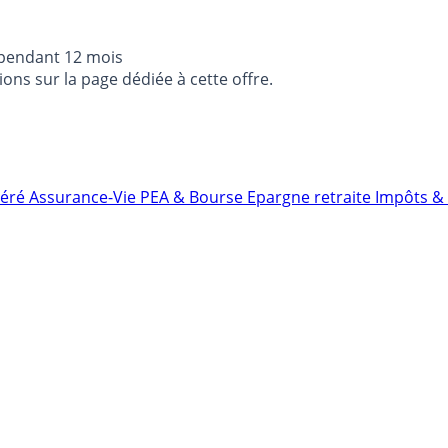
 pendant 12 mois
ons sur la page dédiée à cette offre.
néré
Assurance-Vie
PEA & Bourse
Epargne retraite
Impôts & 