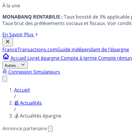
À la une
MONABANQ RENTABILIS :
Taux boosté de 3% applicable
Taux brut des prélèvements sociaux et fiscaux. Voir conditi
En Savoir Plus
France
Transactions.com
Guide indépendant de l'épargne
Accueil
Livret épargne
Compte à terme
Compte rému
Autres...
Connexion
Simulateurs
Accueil
/
📰 Actualités
/
💰 Actualités épargne
Annonce partenaire