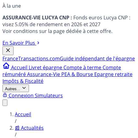
À la une
ASSURANCE-VIE LUCYA CNP :
Fonds euros Lucya CNP :
visez 5.05% de rendement en 2026 et 2027
Voir conditions sur la page dédiée à cette offre.
En Savoir Plus
France
Transactions.com
Guide indépendant de l'épargne
Accueil
Livret épargne
Compte à terme
Compte
rémunéré
Assurance-Vie
PEA & Bourse
Epargne retraite
Impôts & Fiscalité
Autres...
Connexion
Simulateurs
Accueil
/
📰 Actualités
/