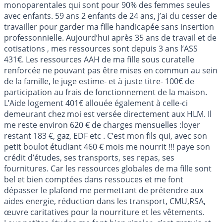
monoparentales qui sont pour 90% des femmes seules
avec enfants. 59 ans 2 enfants de 24 ans, j’ai du cesser de
travailler pour garder ma fille handicapée sans insertion
professonnielle. Aujourd’hui après 35 ans de travail et de
cotisations , mes ressources sont depuis 3 ans l’ASS
431€. Les ressources AAH de ma fille sous curatelle
renforcée ne pouvant pas être mises en commun au sein
de la famille, le juge estime- et à juste titre- 100€ de
participation au frais de fonctionnement de la maison.
L’Aide logement 401€ allouée également à celle-ci
demeurant chez moi est versée directement aux HLM. Il
me reste environ 620 € de charges mensuelles :loyer
restant 183 €, gaz, EDF etc . C’est mon fils qui, avec son
petit boulot étudiant 460 € mois me nourrit !!! paye son
crédit d’études, ses transports, ses repas, ses
fournitures. Car les ressources globales de ma fille sont
bel et bien comptées dans ressouces et me font
dépasser le plafond me permettant de prétendre aux
aides energie, réduction dans les transport, CMU,RSA,
œuvre caritatives pour la nourriture et les vêtements.