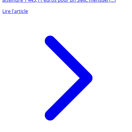
Au 1er janvier 2026, le SMIC augmente de + 1.18 % pour
atteindre 1 443,11 euros pour un SMIC mensuel (...)
Lire l'article