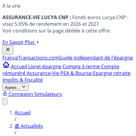
À la une
ASSURANCE-VIE LUCYA CNP :
Fonds euros Lucya CNP :
visez 5.05% de rendement en 2026 et 2027
Voir conditions sur la page dédiée à cette offre.
En Savoir Plus
France
Transactions.com
Guide indépendant de l'épargne
Accueil
Livret épargne
Compte à terme
Compte
rémunéré
Assurance-Vie
PEA & Bourse
Epargne retraite
Impôts & Fiscalité
Autres...
Connexion
Simulateurs
Accueil
/
📰 Actualités
/