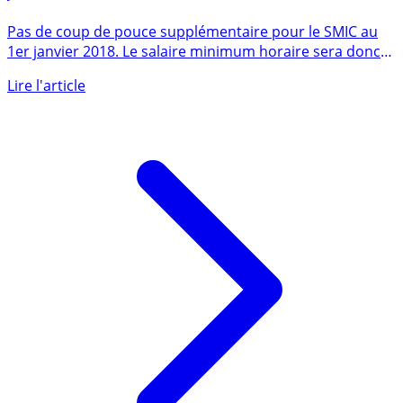
SMIC : hausse de +1.24% soit 20€ net par mois au 1er
janvier 2018, baisse des cotisations sociales incluses
Pas de coup de pouce supplémentaire pour le SMIC au
1er janvier 2018. Le salaire minimum horaire sera donc
augmenté (...)
Lire l'article