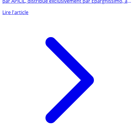
Le PER assurance individuel PER Objetif Retraite, assuré
par APICIL, distribué exclusivement par Epargnissimo, a
reçu (...)
Lire l'article