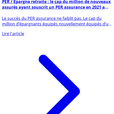
1er décembre 2021
PER / Épargne retraite : le cap du million de nouveaux
assurés ayant souscrit un PER assurance en 2021 a
été franchi en octobre dernier
Le succès du PER assurance ne faiblit pas. Le cap du
million d’épargnants équipés nouvellement équipés d’un
PER (...)
Lire l'article