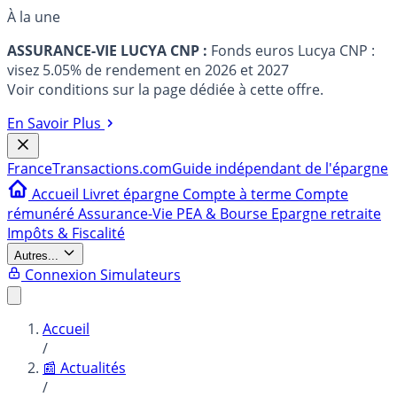
À la une
ASSURANCE-VIE LUCYA CNP :
Fonds euros Lucya CNP :
visez 5.05% de rendement en 2026 et 2027
Voir conditions sur la page dédiée à cette offre.
En Savoir Plus
France
Transactions.com
Guide indépendant de l'épargne
Accueil
Livret épargne
Compte à terme
Compte
rémunéré
Assurance-Vie
PEA & Bourse
Epargne retraite
Impôts & Fiscalité
Autres...
Connexion
Simulateurs
Accueil
/
📰 Actualités
/