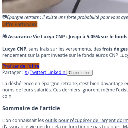
Epargne retraite : il existe une forte probabilité pour vous
Offre Partenaire
🎁 Assurance Vie Lucya CNP :
Jusqu'à 5.05% sur le fonds
Lucya CNP
, sans frais sur les versements, des
frais de ge
rendement sur la part investie sur le fonds euros CNP Luc
Profiter de l'offre
Partager :
X (Twitter)
LinkedIn
Copier le lien
La déshérence en épargne retraite, c’est bien davantage en
noms de leurs salariés. Ces derniers ignorent même l’exis
coin.
Sommaire de l'article
L’on connaissait les
outils pour récupérer de l’argent dorma
d’assurance-vie perdu
, cela ne fonctionne pas toujours. M