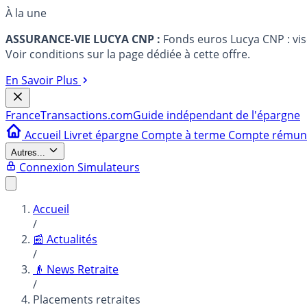
À la une
ASSURANCE-VIE LUCYA CNP :
Fonds euros Lucya CNP : vi
Voir conditions sur la page dédiée à cette offre.
En Savoir Plus
France
Transactions.com
Guide indépendant de l'épargne
Accueil
Livret épargne
Compte à terme
Compte rému
Autres...
Connexion
Simulateurs
Accueil
/
📰 Actualités
/
👴 News Retraite
/
Placements retraites