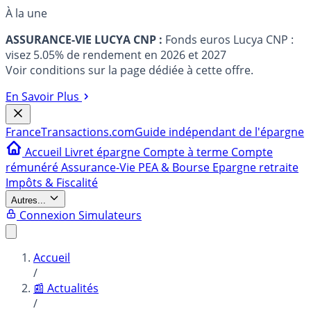
À la une
ASSURANCE-VIE LUCYA CNP :
Fonds euros Lucya CNP :
visez 5.05% de rendement en 2026 et 2027
Voir conditions sur la page dédiée à cette offre.
En Savoir Plus
France
Transactions.com
Guide indépendant de l'épargne
Accueil
Livret épargne
Compte à terme
Compte
rémunéré
Assurance-Vie
PEA & Bourse
Epargne retraite
Impôts & Fiscalité
Autres...
Connexion
Simulateurs
Accueil
/
📰 Actualités
/