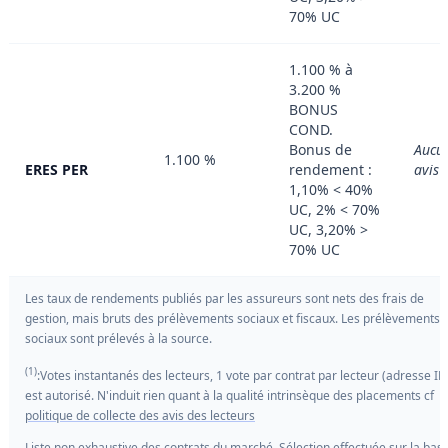
70% UC
1.100 % à
3.200 %
BONUS
COND.
Bonus de
Aucu
1.100 %
ERES PER
rendement :
avis
1,10% < 40%
UC, 2% < 70%
UC, 3,20% >
70% UC
Les taux de rendements publiés par les assureurs sont nets des frais de
gestion, mais bruts des prélèvements sociaux et fiscaux. Les prélèvements
sociaux sont prélevés à la source.
(1)
:Votes instantanés des lecteurs, 1 vote par contrat par lecteur (adresse IP
est autorisé. N'induit rien quant à la qualité intrinsèque des placements cf
politique de collecte des avis des lecteurs
Liste non exhaustive des contrats du marché. Sélection effectuée sur la bas