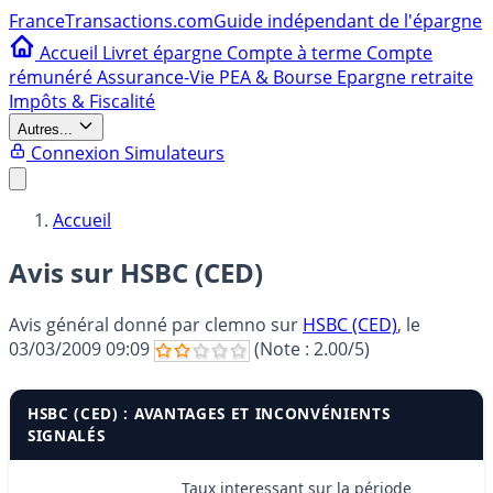
France
Transactions.com
Guide indépendant de l'épargne
Accueil
Livret épargne
Compte à terme
Compte
rémunéré
Assurance-Vie
PEA & Bourse
Epargne retraite
Impôts & Fiscalité
Autres...
Connexion
Simulateurs
Accueil
Avis sur HSBC (CED)
Avis général donné par
clemno
sur
HSBC (CED)
, le
03/03/2009 09:09
(Note :
2.00
/5)
HSBC (CED) : AVANTAGES ET INCONVÉNIENTS
SIGNALÉS
Taux interessant sur la période