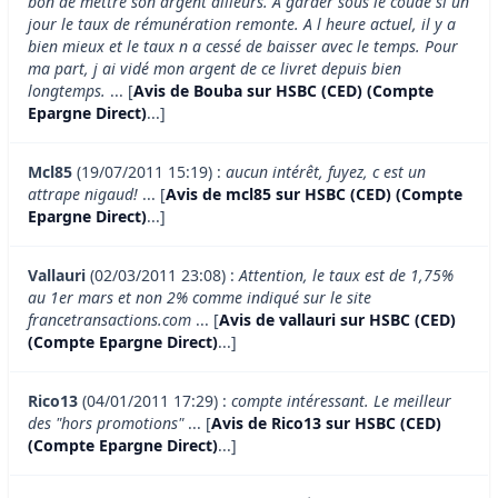
bon de mettre son argent ailleurs. A garder sous le coude si un
jour le taux de rémunération remonte. A l heure actuel, il y a
bien mieux et le taux n a cessé de baisser avec le temps. Pour
ma part, j ai vidé mon argent de ce livret depuis bien
longtemps.
... [
Avis de Bouba sur HSBC (CED) (Compte
Epargne Direct)
...]
Mcl85
(19/07/2011 15:19) :
aucun intérêt, fuyez, c est un
attrape nigaud!
... [
Avis de mcl85 sur HSBC (CED) (Compte
Epargne Direct)
...]
Vallauri
(02/03/2011 23:08) :
Attention, le taux est de 1,75%
au 1er mars et non 2% comme indiqué sur le site
francetransactions.com
... [
Avis de vallauri sur HSBC (CED)
(Compte Epargne Direct)
...]
Rico13
(04/01/2011 17:29) :
compte intéressant. Le meilleur
des "hors promotions"
... [
Avis de Rico13 sur HSBC (CED)
(Compte Epargne Direct)
...]