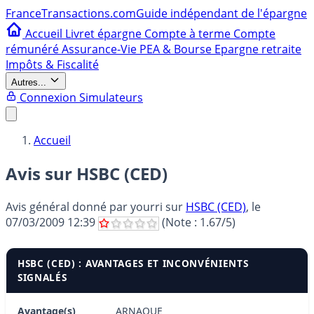
France
Transactions.com
Guide indépendant de l'épargne
Accueil
Livret épargne
Compte à terme
Compte
rémunéré
Assurance-Vie
PEA & Bourse
Epargne retraite
Impôts & Fiscalité
Autres...
Connexion
Simulateurs
Accueil
Avis sur HSBC (CED)
Avis général donné par
yourri
sur
HSBC (CED)
, le
07/03/2009 12:39
(Note :
1.67
/5)
HSBC (CED) : AVANTAGES ET INCONVÉNIENTS
SIGNALÉS
Avantage(s)
ARNAQUE