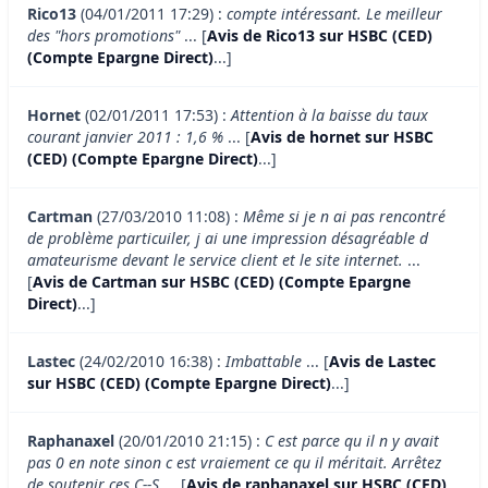
Rico13
(04/01/2011 17:29) :
compte intéressant. Le meilleur
des "hors promotions"
... [
Avis de Rico13 sur HSBC (CED)
(Compte Epargne Direct)
...]
Hornet
(02/01/2011 17:53) :
Attention à la baisse du taux
courant janvier 2011 : 1,6 %
... [
Avis de hornet sur HSBC
(CED) (Compte Epargne Direct)
...]
Cartman
(27/03/2010 11:08) :
Même si je n ai pas rencontré
de problème particuiler, j ai une impression désagréable d
amateurisme devant le service client et le site internet.
...
[
Avis de Cartman sur HSBC (CED) (Compte Epargne
Direct)
...]
Lastec
(24/02/2010 16:38) :
Imbattable
... [
Avis de Lastec
sur HSBC (CED) (Compte Epargne Direct)
...]
Raphanaxel
(20/01/2010 21:15) :
C est parce qu il n y avait
pas 0 en note sinon c est vraiement ce qu il méritait. Arrêtez
de soutenir ces C--S
... [
Avis de raphanaxel sur HSBC (CED)