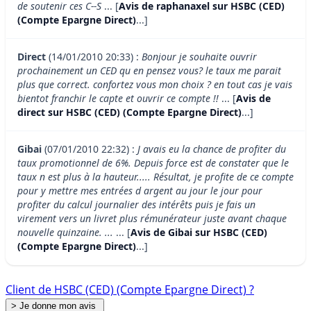
de soutenir ces C--S
... [
Avis de raphanaxel sur HSBC (CED)
(Compte Epargne Direct)
...]
Direct
(14/01/2010 20:33) :
Bonjour je souhaite ouvrir
prochainement un CED qu en pensez vous? le taux me parait
plus que correct. confortez vous mon choix ? en tout cas je vais
bientot franchir le capte et ouvrir ce compte !!
... [
Avis de
direct sur HSBC (CED) (Compte Epargne Direct)
...]
Gibai
(07/01/2010 22:32) :
J avais eu la chance de profiter du
taux promotionnel de 6%. Depuis force est de constater que le
taux n est plus à la hauteur..... Résultat, je profite de ce compte
pour y mettre mes entrées d argent au jour le jour pour
profiter du calcul journalier des intérêts puis je fais un
virement vers un livret plus rémunérateur juste avant chaque
nouvelle quinzaine. ...
... [
Avis de Gibai sur HSBC (CED)
(Compte Epargne Direct)
...]
Client de HSBC (CED) (Compte Epargne Direct) ?