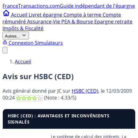
France
Transactions.com
Guide indépendant de l'épargne
Accueil
Livret épargne
Compte à terme
Compte
rémunéré
Assurance-Vie
PEA & Bourse
Epargne retraite
Impôts & Fiscalité
Autres...
Connexion
Simulateurs
Accueil
Avis sur HSBC (CED)
Avis général donné par
JC
sur
HSBC (CED)
, le
12/03/2009
00:24
(Note :
4.33
/5)
HSBC (CED) : AVANTAGES ET INCONVÉNIENTS
SIGNALÉS
Le système de calcul des intérets. La