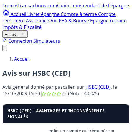
France
Transactions.com
Guide indépendant de l'épargne
Accueil
Livret épargne
Compte à terme
Compte
rémunéré
Assurance-Vie
PEA & Bourse
Epargne retraite
Impôts & Fiscalité
Autres...
Connexion
Simulateurs
Accueil
Avis sur HSBC (CED)
Avis général donné par
pascalien
sur
HSBC (CED)
, le
15/10/2009 19:30
(Note :
4.00
/5)
HSBC (CED) : AVANTAGES ET INCONVÉNIENTS
SIGNALÉS
enfin un compte qui rémunère au