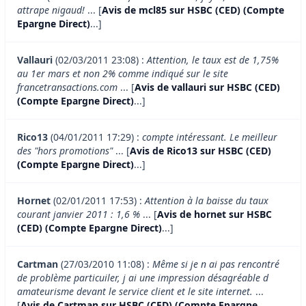
attrape nigaud!
... [
Avis de mcl85 sur HSBC (CED) (Compte
Epargne Direct)
...]
Vallauri
(02/03/2011 23:08) :
Attention, le taux est de 1,75%
au 1er mars et non 2% comme indiqué sur le site
francetransactions.com
... [
Avis de vallauri sur HSBC (CED)
(Compte Epargne Direct)
...]
Rico13
(04/01/2011 17:29) :
compte intéressant. Le meilleur
des "hors promotions"
... [
Avis de Rico13 sur HSBC (CED)
(Compte Epargne Direct)
...]
Hornet
(02/01/2011 17:53) :
Attention à la baisse du taux
courant janvier 2011 : 1,6 %
... [
Avis de hornet sur HSBC
(CED) (Compte Epargne Direct)
...]
Cartman
(27/03/2010 11:08) :
Même si je n ai pas rencontré
de problème particuiler, j ai une impression désagréable d
amateurisme devant le service client et le site internet.
...
[
Avis de Cartman sur HSBC (CED) (Compte Epargne