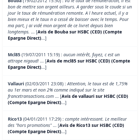
Bouba
(19/02/2012 15:50) :
Vu le taux de rémunération, il est
bon de mettre son argent ailleurs. A garder sous le coude si un
jour le taux de rémunération remonte. A l heure actuel, il y a
bien mieux et le taux n a cessé de baisser avec le temps. Pour
ma part, j ai vidé mon argent de ce livret depuis bien
longtemps.
... [
Avis de Bouba sur HSBC (CED) (Compte
Epargne Direct)
...]
Mcl85
(19/07/2011 15:19) :
aucun intérêt, fuyez, c est un
attrape nigaud!
... [
Avis de mcl85 sur HSBC (CED) (Compte
Epargne Direct)
...]
Vallauri
(02/03/2011 23:08) :
Attention, le taux est de 1,75%
au 1er mars et non 2% comme indiqué sur le site
francetransactions.com
... [
Avis de vallauri sur HSBC (CED)
(Compte Epargne Direct)
...]
Rico13
(04/01/2011 17:29) :
compte intéressant. Le meilleur
des "hors promotions"
... [
Avis de Rico13 sur HSBC (CED)
(Compte Epargne Direct)
...]