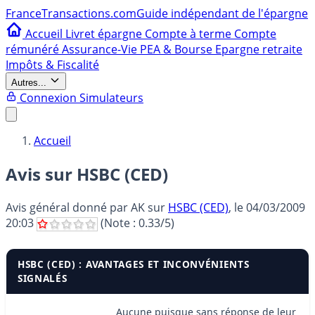
France
Transactions.com
Guide indépendant de l'épargne
Accueil
Livret épargne
Compte à terme
Compte
rémunéré
Assurance-Vie
PEA & Bourse
Epargne retraite
Impôts & Fiscalité
Autres...
Connexion
Simulateurs
Accueil
Avis sur HSBC (CED)
Avis général donné par
AK
sur
HSBC (CED)
, le
04/03/2009
20:03
(Note :
0.33
/5)
HSBC (CED) : AVANTAGES ET INCONVÉNIENTS
SIGNALÉS
Aucune puisque sans réponse de leur