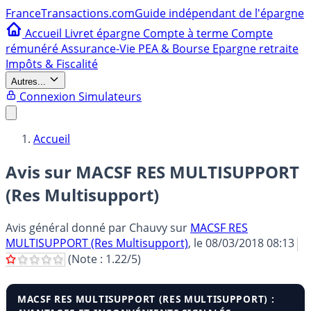
France
Transactions.com
Guide indépendant de l'épargne
Accueil
Livret épargne
Compte à terme
Compte
rémunéré
Assurance-Vie
PEA & Bourse
Epargne retraite
Impôts & Fiscalité
Autres...
Connexion
Simulateurs
Accueil
Avis sur MACSF RES MULTISUPPORT
(Res Multisupport)
Avis général donné par
Chauvy
sur
MACSF RES
MULTISUPPORT (Res Multisupport)
, le
08/03/2018 08:13
(Note :
1.22
/5)
MACSF RES MULTISUPPORT (RES MULTISUPPORT) :