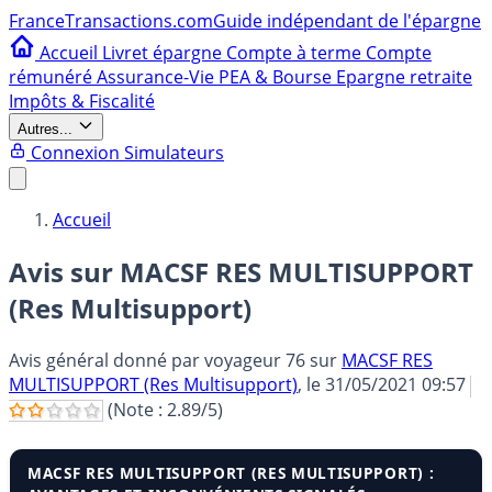
France
Transactions.com
Guide indépendant de l'épargne
Accueil
Livret épargne
Compte à terme
Compte
rémunéré
Assurance-Vie
PEA & Bourse
Epargne retraite
Impôts & Fiscalité
Autres...
Connexion
Simulateurs
Accueil
Avis sur MACSF RES MULTISUPPORT
(Res Multisupport)
Avis général donné par
voyageur 76
sur
MACSF RES
MULTISUPPORT (Res Multisupport)
, le
31/05/2021 09:57
(Note :
2.89
/5)
MACSF RES MULTISUPPORT (RES MULTISUPPORT) :