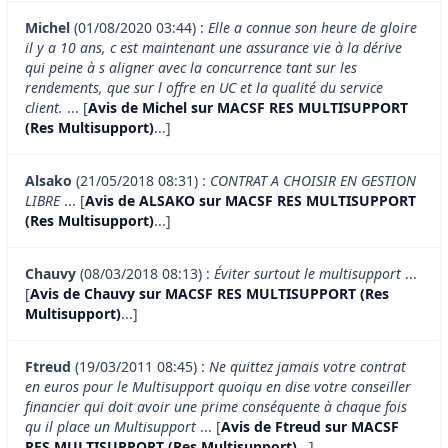
Michel
(01/08/2020 03:44) :
Elle a connue son heure de gloire
il y a 10 ans, c est maintenant une assurance vie à la dérive
qui peine à s aligner avec la concurrence tant sur les
rendements, que sur l offre en UC et la qualité du service
client.
... [
Avis de Michel sur MACSF RES MULTISUPPORT
(Res Multisupport)
...]
Alsako
(21/05/2018 08:31) :
CONTRAT A CHOISIR EN GESTION
LIBRE
... [
Avis de ALSAKO sur MACSF RES MULTISUPPORT
(Res Multisupport)
...]
Chauvy
(08/03/2018 08:13) :
Éviter surtout le multisupport
...
[
Avis de Chauvy sur MACSF RES MULTISUPPORT (Res
Multisupport)
...]
Ftreud
(19/03/2011 08:45) :
Ne quittez jamais votre contrat
en euros pour le Multisupport quoiqu en dise votre conseiller
financier qui doit avoir une prime conséquente à chaque fois
qu il place un Multisupport
... [
Avis de Ftreud sur MACSF
RES MULTISUPPORT (Res Multisupport)
...]