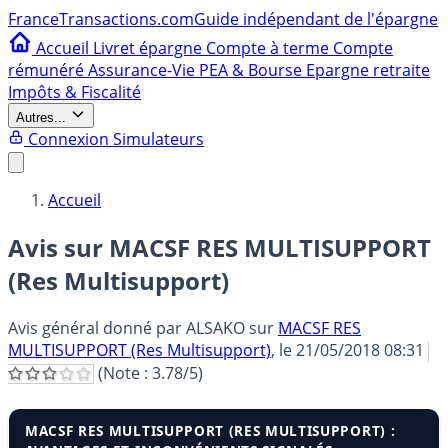
France
Transactions.com
Guide indépendant de l'épargne
Accueil
Livret épargne
Compte à terme
Compte
rémunéré
Assurance-Vie
PEA & Bourse
Epargne retraite
Impôts & Fiscalité
Autres...
Connexion
Simulateurs
Accueil
Avis sur MACSF RES MULTISUPPORT
(Res Multisupport)
Avis général donné par
ALSAKO
sur
MACSF RES
MULTISUPPORT (Res Multisupport)
, le
21/05/2018 08:31
(Note :
3.78
/5)
MACSF RES MULTISUPPORT (RES MULTISUPPORT) :