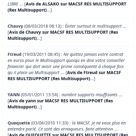
LIBRE
... [
Avis de ALSAKO sur MACSF RES MULTISUPPORT
(Res Multisupport)
...]
Chauvy
(08/03/2018 08:13) :
Éviter surtout le multisupport
...
[
Avis de Chauvy sur MACSF RES MULTISUPPORT (Res
Multisupport)
...]
Ftreud
(19/03/2011 08:45) :
Ne quittez jamais votre contrat
en euros pour le Multisupport quoiqu en dise votre conseiller
financier qui doit avoir une prime conséquente à chaque fois
qu il place un Multisupport
... [
Avis de Ftreud sur MACSF
RES MULTISUPPORT (Res Multisupport)
...]
YANN
(05/01/2011 15:54) :
nombre supports insuffisants
...
[
Avis de yann sur MACSF RES MULTISUPPORT (Res
Multisupport)
...]
Quequette
(03/06/2010 11:33) :
la MACSF, je ne veux plus en
entendre parlé. Ce sont des arnaqueurs. faite attention
...
[
Avis de QUEQUETTE sur MACSF RES MULTISUPPORT (Res