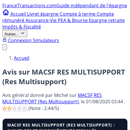
France
Transactions.com
Guide indépendant de l'épargne
Accueil
Livret épargne
Compte à terme
Compte
rémunéré
Assurance-Vie
PEA & Bourse
Epargne retraite
Impôts & Fiscalité
Autres...
Connexion
Simulateurs
Accueil
Avis sur MACSF RES MULTISUPPORT
(Res Multisupport)
Avis général donné par
Michel
sur
MACSF RES
MULTISUPPORT (Res Multisupport)
, le
01/08/2020 03:44
(Note :
2.44
/5)
MACSF RES MULTISUPPORT (RES MULTISUPPORT) :