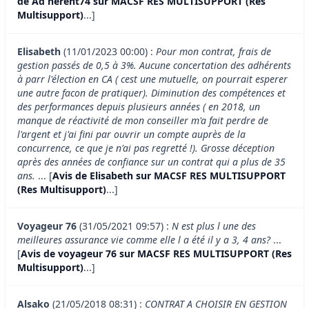
de Ad hérent74 sur MACSF RES MULTISUPPORT (Res
Multisupport)
...]
Elisabeth
(11/01/2023 00:00) :
Pour mon contrat, frais de
gestion passés de 0,5 à 3%. Aucune concertation des adhérents
à parr l'élection en CA ( cest une mutuelle, on pourrait esperer
une autre facon de pratiquer). Diminution des compétences et
des performances depuis plusieurs années ( en 2018, un
manque de réactivité de mon conseiller m'a fait perdre de
l'argent et j'ai fini par ouvrir un compte auprès de la
concurrence, ce que je n'ai pas regretté !). Grosse déception
après des années de confiance sur un contrat qui a plus de 35
ans.
... [
Avis de Elisabeth sur MACSF RES MULTISUPPORT
(Res Multisupport)
...]
Voyageur 76
(31/05/2021 09:57) :
N est plus l une des
meilleures assurance vie comme elle l a été il y a 3, 4 ans?
...
[
Avis de voyageur 76 sur MACSF RES MULTISUPPORT (Res
Multisupport)
...]
Alsako
(21/05/2018 08:31) :
CONTRAT A CHOISIR EN GESTION