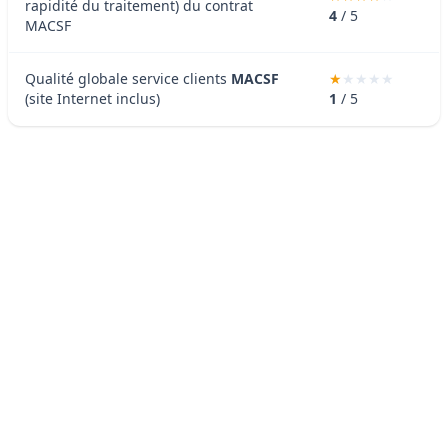
rapidité du traitement) du contrat
4
/ 5
MACSF
Qualité globale service clients
MACSF
(site Internet inclus)
1
/ 5