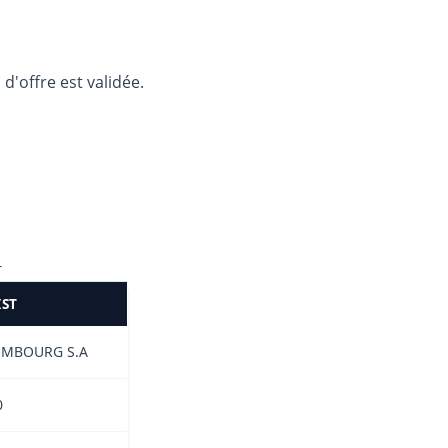
d'offre est validée.
T
IST
EMBOURG S.A
0