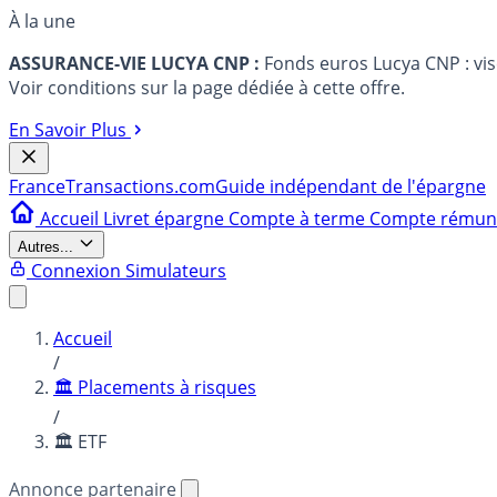
À la une
ASSURANCE-VIE LUCYA CNP :
Fonds euros Lucya CNP : vi
Voir conditions sur la page dédiée à cette offre.
En Savoir Plus
France
Transactions.com
Guide indépendant de l'épargne
Accueil
Livret épargne
Compte à terme
Compte rému
Autres...
Connexion
Simulateurs
Accueil
/
🏛️ Placements à risques
/
🏛️ ETF
Annonce partenaire