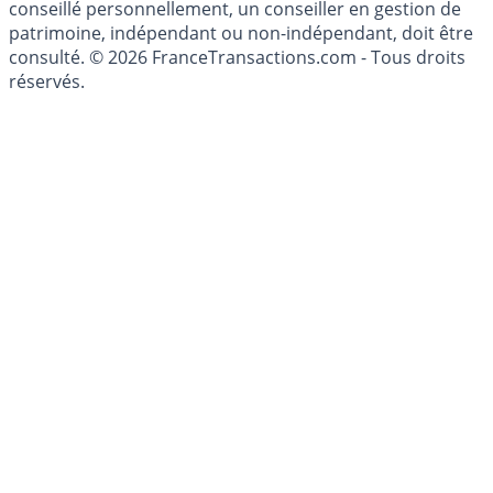
du Code Monétaire et Financier. L'activité de conseil en
investissements financiers est réglementée. Afin d'être
conseillé personnellement, un conseiller en gestion de
patrimoine, indépendant ou non-indépendant, doit être
consulté. © 2026 FranceTransactions.com - Tous droits
réservés.