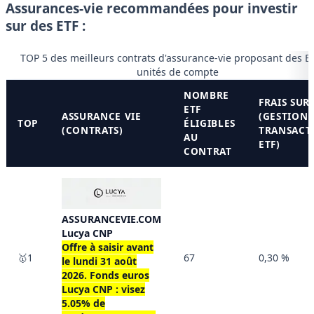
Assurances-vie recommandées pour investir
sur des ETF :
TOP 5 des meilleurs contrats d'assurance-vie proposant des E
unités de compte
NOMBRE
FRAIS SUR
ETF
ASSURANCE VIE
(GESTION 
TOP
ÉLIGIBLES
(CONTRATS)
TRANSACT
AU
ETF)
CONTRAT
ASSURANCEVIE.COM
Lucya CNP
Offre à saisir avant
🥇1
67
0,30 %
le
lundi 31 août
2026
. Fonds euros
Lucya CNP : visez
5.05% de