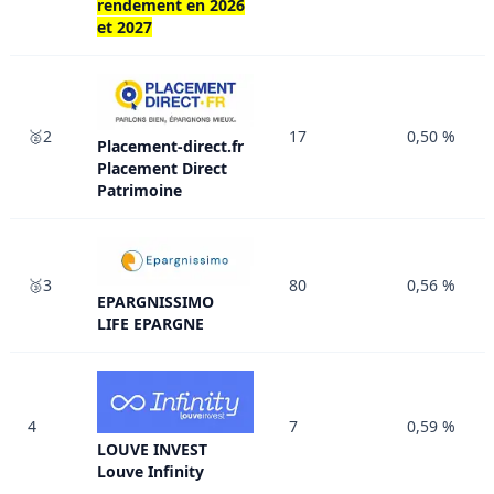
rendement en 2026
et 2027
🥈2
17
0,50 %
Placement-direct.fr
Placement Direct
Patrimoine
🥉3
80
0,56 %
EPARGNISSIMO
LIFE EPARGNE
4
7
0,59 %
LOUVE INVEST
Louve Infinity