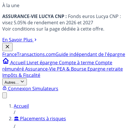
À la une
ASSURANCE-VIE LUCYA CNP :
Fonds euros Lucya CNP :
visez 5.05% de rendement en 2026 et 2027
Voir conditions sur la page dédiée à cette offre.
En Savoir Plus
France
Transactions.com
Guide indépendant de l'épargne
Accueil
Livret épargne
Compte à terme
Compte
rémunéré
Assurance-Vie
PEA & Bourse
Epargne retraite
Impôts & Fiscalité
Autres...
Connexion
Simulateurs
Accueil
/
🏛️ Placements à risques
/