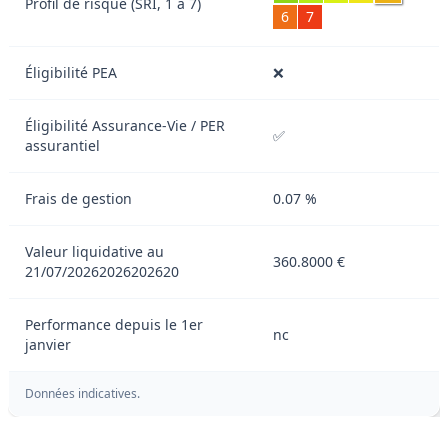
Profil de risque (SRI, 1 à 7)
6
7
Éligibilité PEA
❌
Éligibilité Assurance-Vie / PER
✅
assurantiel
Frais de gestion
0.07 %
Valeur liquidative au
360.8000 €
21/07/20262026202620
Performance depuis le 1er
nc
janvier
Données indicatives.