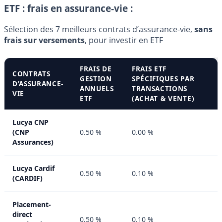
ETF : frais en assurance-vie :
Sélection des 7 meilleurs contrats d’assurance-vie,
sans
frais sur versements
, pour investir en ETF
FRAIS DE
FRAIS ETF
CONTRATS
GESTION
SPÉCIFIQUES PAR
D’ASSURANCE-
ANNUELS
TRANSACTIONS
VIE
ETF
(ACHAT & VENTE)
Lucya CNP
(CNP
0.50 %
0.00 %
Assurances)
Lucya Cardif
0.50 %
0.10 %
(CARDIF)
Placement-
direct
0.50 %
0.10 %