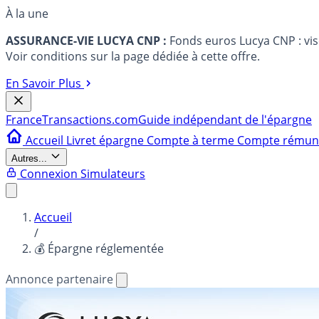
À la une
ASSURANCE-VIE LUCYA CNP :
Fonds euros Lucya CNP : vi
Voir conditions sur la page dédiée à cette offre.
En Savoir Plus
France
Transactions.com
Guide indépendant de l'épargne
Accueil
Livret épargne
Compte à terme
Compte rému
Autres...
Connexion
Simulateurs
Accueil
/
💰 Épargne réglementée
Annonce partenaire