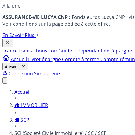
À la une
ASSURANCE-VIE LUCYA CNP :
Fonds euros Lucya CNP : vi
Voir conditions sur la page dédiée à cette offre.
En Savoir Plus
France
Transactions.com
Guide indépendant de l'épargne
Accueil
Livret épargne
Compte à terme
Compte rému
Autres...
Connexion
Simulateurs
Accueil
/
🏠 IMMOBILIER
/
🏢 SCPI
/
SCI (Société Civile Immobilière) / SC / SCP