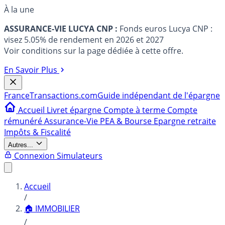
À la une
ASSURANCE-VIE LUCYA CNP :
Fonds euros Lucya CNP :
visez 5.05% de rendement en 2026 et 2027
Voir conditions sur la page dédiée à cette offre.
En Savoir Plus
France
Transactions.com
Guide indépendant de l'épargne
Accueil
Livret épargne
Compte à terme
Compte
rémunéré
Assurance-Vie
PEA & Bourse
Epargne retraite
Impôts & Fiscalité
Autres...
Connexion
Simulateurs
Accueil
/
🏠 IMMOBILIER
/