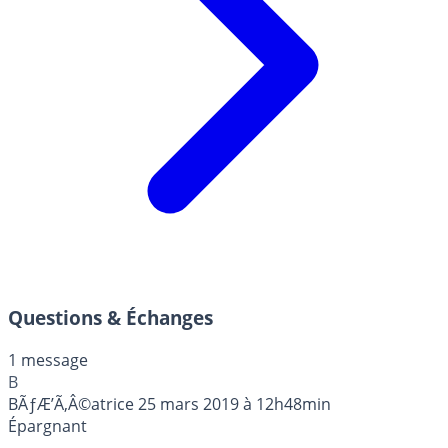
Questions & Échanges
1 message
B
BÃƒÆ’Ã‚Â©atrice
25 mars 2019 à 12h48min
Épargnant