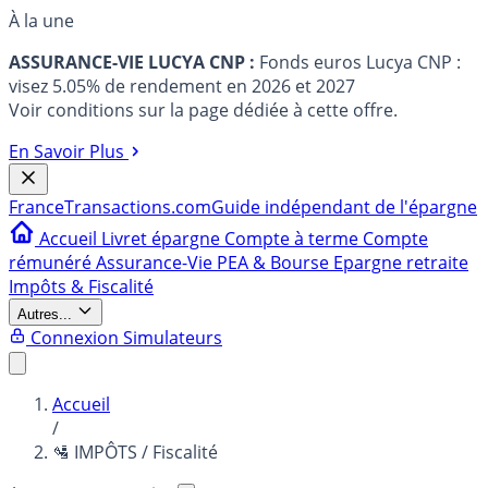
À la une
ASSURANCE-VIE LUCYA CNP :
Fonds euros Lucya CNP :
visez 5.05% de rendement en 2026 et 2027
Voir conditions sur la page dédiée à cette offre.
En Savoir Plus
France
Transactions.com
Guide indépendant de l'épargne
Accueil
Livret épargne
Compte à terme
Compte
rémunéré
Assurance-Vie
PEA & Bourse
Epargne retraite
Impôts & Fiscalité
Autres...
Connexion
Simulateurs
Accueil
/
🛂 IMPÔTS / Fiscalité