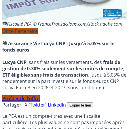
Fiscalité PEA © FranceTransactions.com/stock.adobe.com
Offre Partenaire
🎁 Assurance Vie Lucya CNP :
Jusqu'à 5.05% sur le
fonds euros
Lucya CNP
, sans frais sur les versements, des
frais de
gestion de 0.30% seulement sur les unités de compte
,
ETF éligibles sans frais de transaction
. Jusqu’à 5.05% de
rendement sur la part investie sur le fonds euros CNP
Lucya Euro B en 2026 et 2027 (sous conditions).
Profiter de l'offre
Partager :
X (Twitter)
LinkedIn
Copier le lien
Le PEA est un compte-titres avec une fiscalité
particulière. Les plus-values ne sont pas imposées après
5 ans, mais cela ne veut pas dire qu’aucun prélèvement