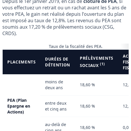
Depuis le 1er janvier 2019, en cas de
clôture de PEA
, si
vous effectuez un retrait ou un rachat avant les 5 ans de
votre PEA, le gain net réalisé depuis l’ouverture du plan
est imposé au taux de 12,8%. Les revenus du PEA sont
soumis aux 17,20 % de prélèvements sociaux (CSG,
CRDS).
Taux de la fiscalité des PEA.
AC
PRÉLÈVEMENTS
DURÉES DE
PLACEMENTS
FIS
(1)
DÉTENTION
SOCIAUX
FIS
moins de
18,60 %
12,
deux ans
PEA (Plan
entre deux
Epargne en
18,60 %
12,
et cinq ans
Actions)
au-delà de
18,60 %
0,0
cinq ans