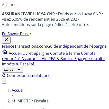
À la une
ASSURANCE-VIE LUCYA CNP :
Fonds euros Lucya CNP :
visez 5.05% de rendement en 2026 et 2027
Voir conditions sur la page dédiée à cette offre.
En Savoir Plus
France
Transactions.com
Guide indépendant de l'épargne
Accueil
Livret épargne
Compte à terme
Compte
rémunéré
Assurance-Vie
PEA & Bourse
Epargne retraite
Impôts & Fiscalité
Autres...
Connexion
Simulateurs
Accueil
/
🛂 IMPÔTS / Fiscalité