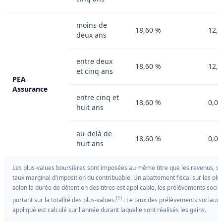
moins de
18,60 %
12,
deux ans
entre deux
18,60 %
12,
et cinq ans
PEA
Assurance
entre cinq et
18,60 %
0,0
huit ans
au-delà de
18,60 %
0,0
huit ans
Les plus-values boursières sont imposées au même titre que les revenus, se
taux marginal d'imposition du contribuable. Un abattement fiscal sur les plu
selon la durée de détention des titres est applicable, les prélèvements soci
(1)
portant sur la totalité des plus-values.
: Le taux des prélèvements sociaux
appliqué est calculé sur l'année durant laquelle sont réalisés les gains.