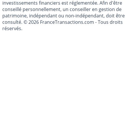
investissement au sens des articles L. 321-1 et D. 321-1
du Code Monétaire et Financier. L'activité de conseil en
investissements financiers est réglementée. Afin d'être
conseillé personnellement, un conseiller en gestion de
patrimoine, indépendant ou non-indépendant, doit être
consulté. © 2026 FranceTransactions.com - Tous droits
réservés.