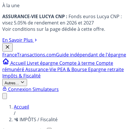
À la une
ASSURANCE-VIE LUCYA CNP :
Fonds euros Lucya CNP :
visez 5.05% de rendement en 2026 et 2027
Voir conditions sur la page dédiée à cette offre.
En Savoir Plus
France
Transactions.com
Guide indépendant de l'épargne
Accueil
Livret épargne
Compte à terme
Compte
rémunéré
Assurance-Vie
PEA & Bourse
Epargne retraite
Impôts & Fiscalité
Autres...
Connexion
Simulateurs
Accueil
/
🛂 IMPÔTS / Fiscalité