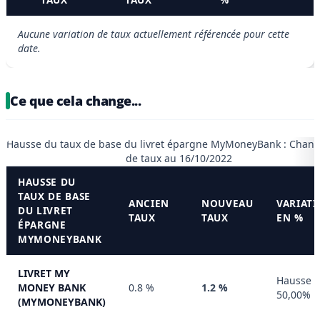
Aucune variation de taux actuellement référencée pour cette
date.
Ce que cela change...
Hausse du taux de base du livret épargne MyMoneyBank : Chan
de taux au 16/10/2022
HAUSSE DU
TAUX DE BASE
ANCIEN
NOUVEAU
VARIAT
DU LIVRET
TAUX
TAUX
EN %
ÉPARGNE
MYMONEYBANK
LIVRET MY
Hausse 
MONEY BANK
0.8 %
1.2 %
50,00%
(MYMONEYBANK)