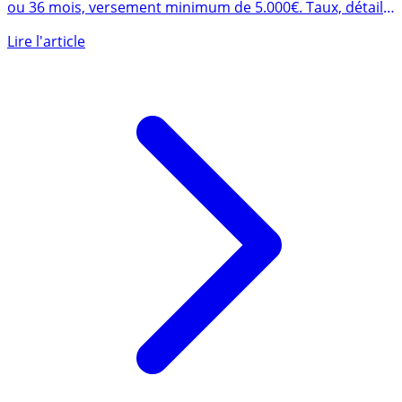
My Money Bank Compte à Terme, d’une durée de 12, 24
ou 36 mois, versement minimum de 5.000€. Taux, détails,
avis des (...)
Lire l'article