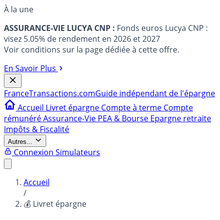
À la une
ASSURANCE-VIE LUCYA CNP :
Fonds euros Lucya CNP :
visez 5.05% de rendement en 2026 et 2027
Voir conditions sur la page dédiée à cette offre.
En Savoir Plus
France
Transactions.com
Guide indépendant de l'épargne
Accueil
Livret épargne
Compte à terme
Compte
rémunéré
Assurance-Vie
PEA & Bourse
Epargne retraite
Impôts & Fiscalité
Autres...
Connexion
Simulateurs
Accueil
/
💰 Livret épargne