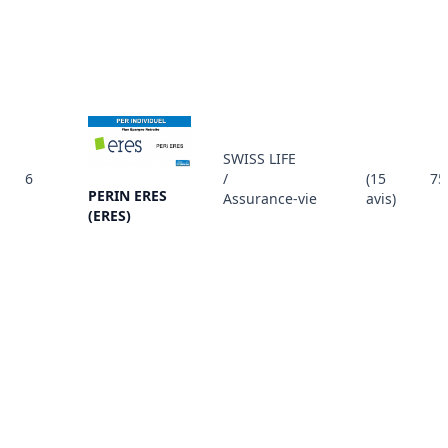
SWISS LIFE
6
/
(15
75
PERIN ERES
Assurance-vie
avis)
(ERES)