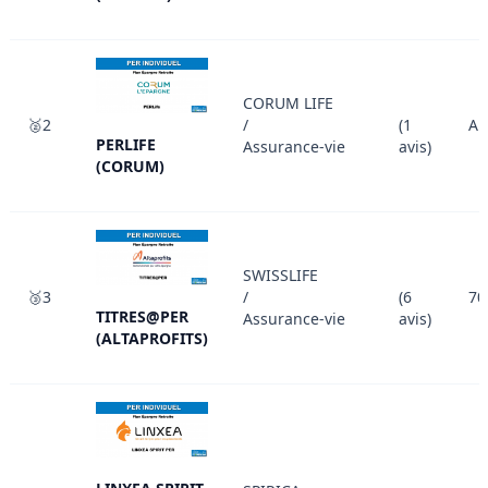
CORUM LIFE
🥈2
/
(1
Au
PERLIFE
Assurance-vie
avis)
(CORUM)
SWISSLIFE
🥉3
/
(6
70
TITRES@PER
Assurance-vie
avis)
(ALTAPROFITS)