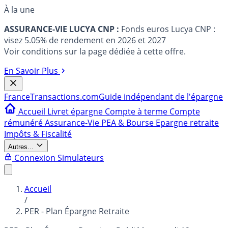
À la une
ASSURANCE-VIE LUCYA CNP :
Fonds euros Lucya CNP :
visez 5.05% de rendement en 2026 et 2027
Voir conditions sur la page dédiée à cette offre.
En Savoir Plus
France
Transactions.com
Guide indépendant de l'épargne
Accueil
Livret épargne
Compte à terme
Compte
rémunéré
Assurance-Vie
PEA & Bourse
Epargne retraite
Impôts & Fiscalité
Autres...
Connexion
Simulateurs
Accueil
/
PER - Plan Épargne Retraite