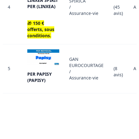
LINXEA SPIRIT
SPIRICA
PER (LINXEA)
4
/
(45
Au
Assurance-vie
avis)
🎁
150 €
offerts, sous
conditions.
GAN
EUROCOURTAGE
5
(8
Au
/
PER PAPISY
avis)
Assurance-vie
(PAPISY)