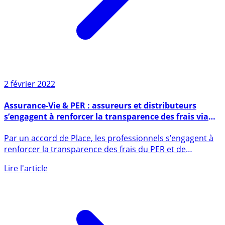
2 février 2022
Assurance-Vie & PER : assureurs et distributeurs
s’engagent à renforcer la transparence des frais via
une standardisation de leur présentation dès le 1er
Par un accord de Place, les professionnels s’engagent à
juillet 2022
renforcer la transparence des frais du PER et de
l’assurance (...)
Lire l'article