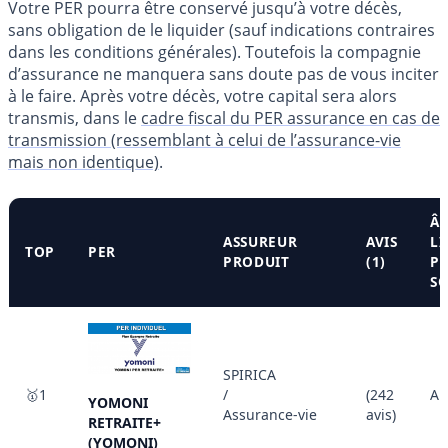
Votre PER pourra être conservé jusqu’à votre décès,
sans obligation de le liquider (sauf indications contraires
dans les conditions générales). Toutefois la compagnie
d’assurance ne manquera sans doute pas de vous inciter
à le faire. Après votre décès, votre capital sera alors
transmis, dans le
cadre fiscal du PER assurance en cas de
transmission (ressemblant à celui de l’assurance-vie
mais non identique)
.
Â
ASSUREUR
AVIS
LI
TOP
PER
PRODUIT
(1)
P
S
SPIRICA
🥇1
/
(242
Au
YOMONI
Assurance-vie
avis)
RETRAITE+
(YOMONI)