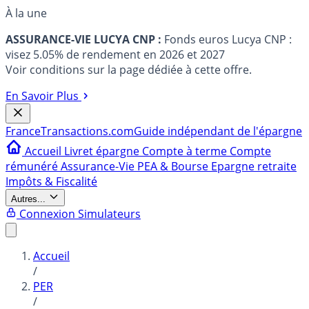
À la une
ASSURANCE-VIE LUCYA CNP :
Fonds euros Lucya CNP :
visez 5.05% de rendement en 2026 et 2027
Voir conditions sur la page dédiée à cette offre.
En Savoir Plus
France
Transactions.com
Guide indépendant de l'épargne
Accueil
Livret épargne
Compte à terme
Compte
rémunéré
Assurance-Vie
PEA & Bourse
Epargne retraite
Impôts & Fiscalité
Autres...
Connexion
Simulateurs
Accueil
/
PER
/