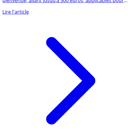
Yomoni propose de multiples nouvelles offres de
bienvenue, allant jusqu’à 500 euros, applicables pour
tous les (...)
Lire l'article