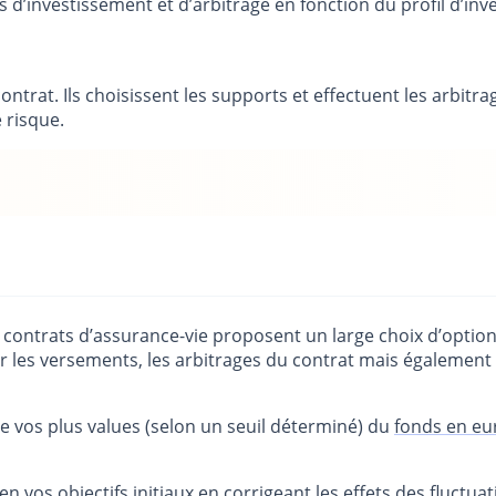
ns d’investissement et d’arbitrage en fonction du profil d’i
ntrat. Ils choisissent les supports et effectuent les arbitr
 risque.
s contrats d’assurance-vie proposent un large choix d’optio
er les versements, les arbitrages du contrat mais égalemen
de vos plus values (selon un seuil déterminé) du
fonds en eu
en vos objectifs initiaux en corrigeant les effets des fluctu