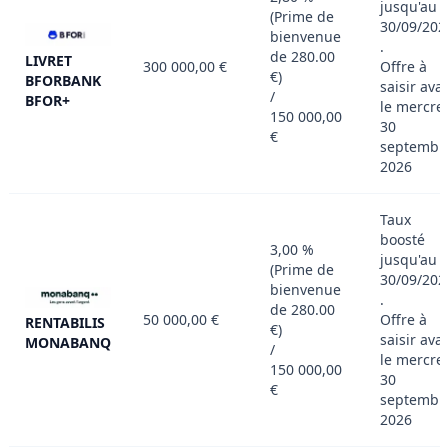
jusqu'au
(Prime de
30/09/202
bienvenue
.
de 280.00
LIVRET
300 000,00 €
Offre à
€)
BFORBANK
saisir ava
/
BFOR+
le mercre
150 000,00
30
€
septembr
2026
Taux
boosté
3,00 %
jusqu'au
(Prime de
30/09/202
bienvenue
.
de 280.00
50 000,00 €
Offre à
RENTABILIS
€)
saisir ava
MONABANQ
/
le mercre
150 000,00
30
€
septembr
2026