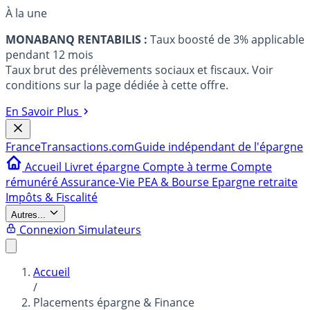
À la une
MONABANQ RENTABILIS :
Taux boosté de 3% applicable
pendant 12 mois
Taux brut des prélèvements sociaux et fiscaux. Voir
conditions sur la page dédiée à cette offre.
En Savoir Plus
France
Transactions.com
Guide indépendant de l'épargne
Accueil
Livret épargne
Compte à terme
Compte
rémunéré
Assurance-Vie
PEA & Bourse
Epargne retraite
Impôts & Fiscalité
Autres...
Connexion
Simulateurs
Accueil
/
Placements épargne & Finance