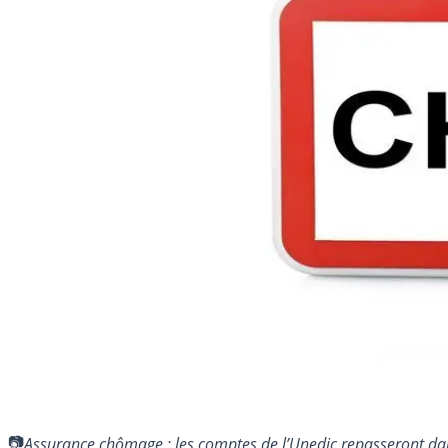
Assurance chômage : les comptes de l’Unedic repasseront dan