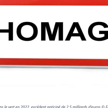
s le vert en 2022, excédent anticipé de 2,5 milliards d’euros 