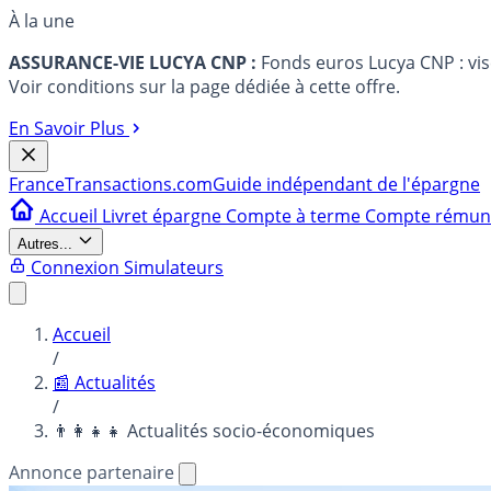
À la une
ASSURANCE-VIE LUCYA CNP :
Fonds euros Lucya CNP : vi
Voir conditions sur la page dédiée à cette offre.
En Savoir Plus
France
Transactions.com
Guide indépendant de l'épargne
Accueil
Livret épargne
Compte à terme
Compte rému
Autres...
Connexion
Simulateurs
Accueil
/
📰 Actualités
/
👨‍👩‍👧‍👧 Actualités socio-économiques
Annonce partenaire