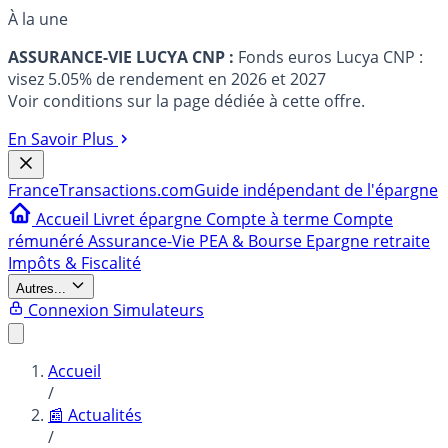
À la une
ASSURANCE-VIE LUCYA CNP :
Fonds euros Lucya CNP :
visez 5.05% de rendement en 2026 et 2027
Voir conditions sur la page dédiée à cette offre.
En Savoir Plus
France
Transactions.com
Guide indépendant de l'épargne
Accueil
Livret épargne
Compte à terme
Compte
rémunéré
Assurance-Vie
PEA & Bourse
Epargne retraite
Impôts & Fiscalité
Autres...
Connexion
Simulateurs
Accueil
/
📰 Actualités
/