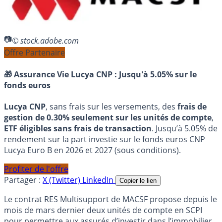
© stock.adobe.com
Offre Partenaire
🎁 Assurance Vie Lucya CNP :
Jusqu'à 5.05% sur le
fonds euros
Lucya CNP
, sans frais sur les versements, des
frais de
gestion de 0.30% seulement sur les unités de compte
,
ETF éligibles sans frais de transaction
. Jusqu’à 5.05% de
rendement sur la part investie sur le fonds euros CNP
Lucya Euro B en 2026 et 2027 (sous conditions).
Profiter de l'offre
Partager :
X (Twitter)
LinkedIn
Copier le lien
Le contrat RES Multisupport de MACSF propose depuis le
mois de mars dernier deux unités de compte en SCPI
pour permettre aux assurés d’investir dans l’immobilier.