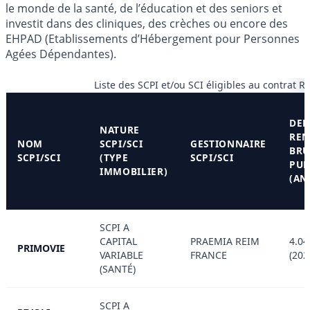
le monde de la santé, de l’éducation et des seniors et
investit dans des cliniques, des crèches ou encore des
EHPAD (Etablissements d’Hébergement pour Personnes
Agées Dépendantes).
Liste des SCPI et/ou SCI éligibles au contrat 
DER
NATURE
RE
NOM
SCPI/SCI
GESTIONNAIRE
BRU
SCPI/SCI
(TYPE
SCPI/SCI
PUB
IMMOBILIER)
(AN
SCPI A
CAPITAL
PRAEMIA REIM
4.04
PRIMOVIE
VARIABLE
FRANCE
(202
(SANTÉ)
SCPI A