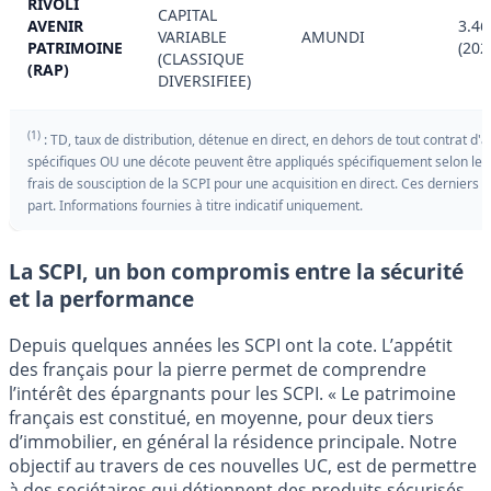
RIVOLI
CAPITAL
AVENIR
3.46
VARIABLE
AMUNDI
PATRIMOINE
(202
(CLASSIQUE
(RAP)
DIVERSIFIEE)
(1)
: TD, taux de distribution, détenue en direct, en dehors de tout contrat d'
spécifiques OU une décote peuvent être appliqués spécifiquement selon les
frais de sousciption de la SCPI pour une acquisition en direct. Ces derniers fra
part. Informations fournies à titre indicatif uniquement.
La SCPI, un bon compromis entre la sécurité
et la performance
Depuis quelques années les SCPI ont la cote. L’appétit
des français pour la pierre permet de comprendre
l’intérêt des épargnants pour les SCPI. « Le patrimoine
français est constitué, en moyenne, pour deux tiers
d’immobilier, en général la résidence principale. Notre
objectif au travers de ces nouvelles UC, est de permettre
à des sociétaires qui détiennent des produits sécurisés,