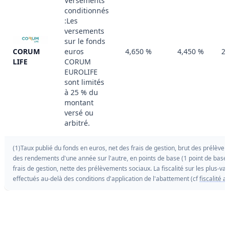
Versements
conditionnés
:Les
versements
sur le fonds
euros
4,650 %
4,450 %
2
CORUM
CORUM
LIFE
EUROLIFE
sont limités
à 25 % du
montant
versé ou
arbitré.
(1)Taux publié du fonds en euros, net des frais de gestion, brut des prélèvem
des rendements d'une année sur l'autre, en points de base (1 point de base
frais de gestion, nette des prélèvements sociaux. La fiscalité sur les plus-v
effectués au-delà des conditions d'application de l'abattement (cf
fiscalité 