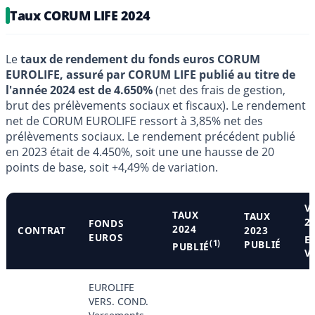
Taux CORUM LIFE 2024
Le
taux de rendement du fonds euros CORUM
EUROLIFE, assuré par CORUM LIFE publié au titre de
l'année 2024 est de 4.650%
(net des frais de gestion,
brut des prélèvements sociaux et fiscaux). Le rendement
net de CORUM EUROLIFE ressort à 3,85% net des
prélèvements sociaux. Le rendement précédent publié
en 2023 était de 4.450%, soit une une hausse de 20
points de base, soit +4,49% de variation.
V
TAUX
TAUX
2
FONDS
2024
CONTRAT
2023
EUROS
E
(1)
PUBLIÉ
PUBLIÉ
V
EUROLIFE
VERS. COND.