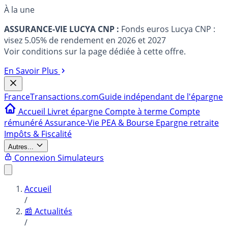
À la une
ASSURANCE-VIE LUCYA CNP :
Fonds euros Lucya CNP :
visez 5.05% de rendement en 2026 et 2027
Voir conditions sur la page dédiée à cette offre.
En Savoir Plus
France
Transactions.com
Guide indépendant de l'épargne
Accueil
Livret épargne
Compte à terme
Compte
rémunéré
Assurance-Vie
PEA & Bourse
Epargne retraite
Impôts & Fiscalité
Autres...
Connexion
Simulateurs
Accueil
/
📰 Actualités
/