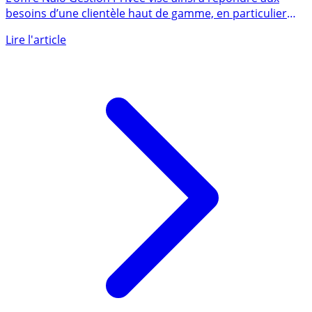
patrimoniales, financières et juridiques
L’offre Nalo Gestion Privée vise ainsi à répondre aux
besoins d’une clientèle haut de gamme, en particulier
des cadres, (...)
Lire l'article