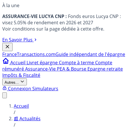
À la une
ASSURANCE-VIE LUCYA CNP :
Fonds euros Lucya CNP :
visez 5.05% de rendement en 2026 et 2027
Voir conditions sur la page dédiée à cette offre.
En Savoir Plus
France
Transactions.com
Guide indépendant de l'épargne
Accueil
Livret épargne
Compte à terme
Compte
rémunéré
Assurance-Vie
PEA & Bourse
Epargne retraite
Impôts & Fiscalité
Autres...
Connexion
Simulateurs
Accueil
/
📰 Actualités
/