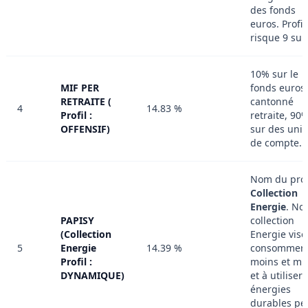
des fonds
euros. Profil
risque 9 sur
10% sur le
MIF PER
fonds euros
RETRAITE (
cantonné
4
14.83 %
Profil :
retraite, 90
OFFENSIF)
sur des unit
de compte.
Nom du profi
Collection
Energie
. No
PAPISY
collection
(Collection
Energie vise
5
Energie
14.39 %
consommer
Profil :
moins et mi
DYNAMIQUE)
et à utiliser
énergies
durables pe