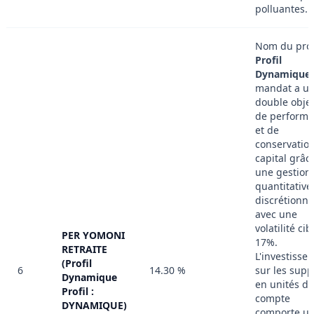
polluantes.
Nom du profi
Profil
Dynamique
mandat a u
double objec
de perform
et de
conservatio
capital grâc
une gestion
quantitative
discrétionna
avec une
volatilité cib
PER YOMONI
17%.
RETRAITE
L'investisse
(Profil
6
14.30 %
sur les supp
Dynamique
en unités de
Profil :
compte
DYNAMIQUE)
comporte u