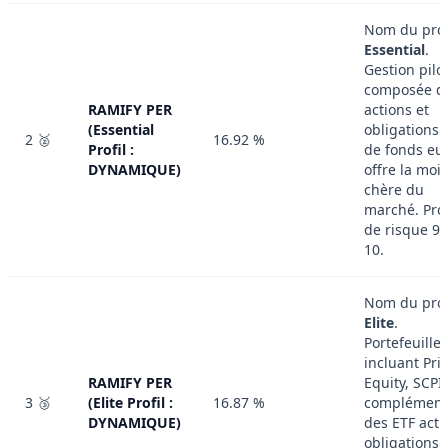
Nom du profi
Essential
.
Gestion pilo
composée d
RAMIFY PER
actions et
(Essential
obligations 
2 🥈
16.92 %
Profil :
de fonds eur
DYNAMIQUE)
offre la moi
chère du
marché. Prof
de risque 9 
10.
Nom du profi
Elite
.
Portefeuille
incluant Pri
RAMIFY PER
Equity, SCPI
3 🥉
(Elite Profil :
16.87 %
complément
DYNAMIQUE)
des ETF acti
obligations 