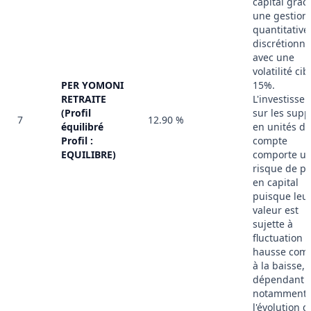
capital grâc
une gestion
quantitative
discrétionna
avec une
volatilité cib
PER YOMONI
15%.
RETRAITE
L'investisse
(Profil
sur les supp
7
12.90 %
équilibré
en unités de
Profil :
compte
EQUILIBRE)
comporte u
risque de pe
en capital
puisque leu
valeur est
sujette à
fluctuation à
hausse co
à la baisse,
dépendant
notamment 
l'évolution d