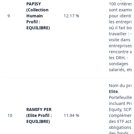
PAPISY
100 critères
(Collection
sont examin
9
Humain
12.17 %
pour identif
Profil :
les entrepri
EQUILIBRE)
où il fait bo
travailler : -
visite dans l
entreprises, 
rencontre a
les DRH, -
sondages
salariés, etc.
Nom du profi
Elite
.
Portefeuille
incluant Pri
RAMIFY PER
Equity, SCPI
10
(Elite Profil :
11.94 %
complément
EQUILIBRE)
des ETF acti
obligations 
des fonds