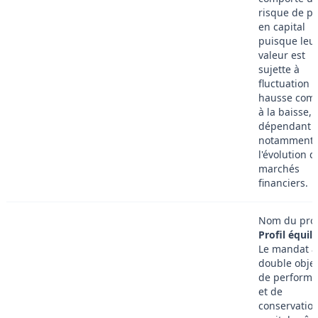
risque de pe
en capital
puisque leu
valeur est
sujette à
fluctuation à
hausse co
à la baisse,
dépendant
notamment 
l'évolution d
marchés
financiers.
Nom du profi
Profil équili
Le mandat a
double objec
de perform
et de
conservatio