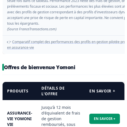
seule fois dans ce tableau. Performance 2023 nette des frais de gestion, br
prélèvements fiscaux et sociaux. Les performances les plus élevées sont att
avec des profils de gestion correspondant à des profils d'investisseurs dyn
acceptant une prise de risque de perte en capital importante. Ne convient p
tous les épargnants.
(Source FranceTransactions.com)
👉
Comparatif complet des performances des profils en gestion pilotée pr
en assurance-vie
Offres de bienvenue Yomoni
DÉTAILS DE
PRODUITS
EN SAVOIR +
L'OFFRE
Jusqu'à 12 mois
ASSURANCE-
d'équivalent de frais
VIE YOMONI
de gestion
EN SAVOIR +
VIE
remboursés, sous