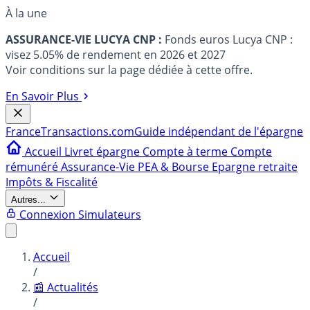
À la une
ASSURANCE-VIE LUCYA CNP :
Fonds euros Lucya CNP :
visez 5.05% de rendement en 2026 et 2027
Voir conditions sur la page dédiée à cette offre.
En Savoir Plus
France
Transactions.com
Guide indépendant de l'épargne
Accueil
Livret épargne
Compte à terme
Compte
rémunéré
Assurance-Vie
PEA & Bourse
Epargne retraite
Impôts & Fiscalité
Autres...
Connexion
Simulateurs
Accueil
/
📰 Actualités
/