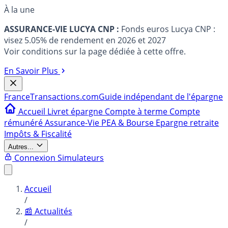
À la une
ASSURANCE-VIE LUCYA CNP :
Fonds euros Lucya CNP :
visez 5.05% de rendement en 2026 et 2027
Voir conditions sur la page dédiée à cette offre.
En Savoir Plus
France
Transactions.com
Guide indépendant de l'épargne
Accueil
Livret épargne
Compte à terme
Compte
rémunéré
Assurance-Vie
PEA & Bourse
Epargne retraite
Impôts & Fiscalité
Autres...
Connexion
Simulateurs
Accueil
/
📰 Actualités
/