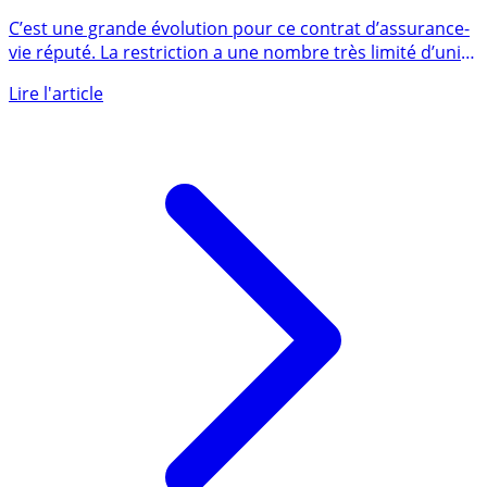
Assurance-Vie ING : le contrat ING Direct Vie propose
désormais davantage de choix en unités de compte
C’est une grande évolution pour ce contrat d’assurance-
vie réputé. La restriction a une nombre très limité d’unité
de (...)
Lire l'article