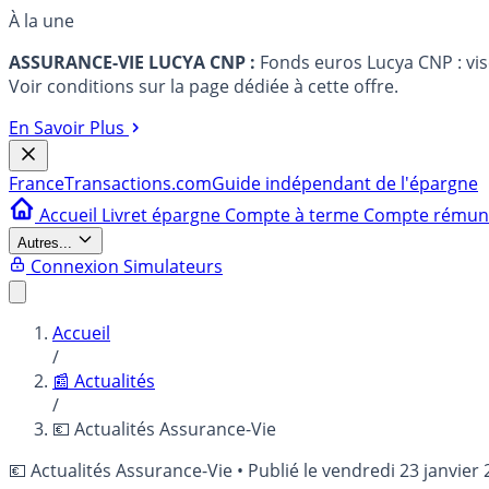
À la une
ASSURANCE-VIE LUCYA CNP :
Fonds euros Lucya CNP : vi
Voir conditions sur la page dédiée à cette offre.
En Savoir Plus
France
Transactions.com
Guide indépendant de l'épargne
Accueil
Livret épargne
Compte à terme
Compte rému
Autres...
Connexion
Simulateurs
Accueil
/
📰 Actualités
/
💶 Actualités Assurance-Vie
💶 Actualités Assurance-Vie
•
Publié le
vendredi 23 janvier