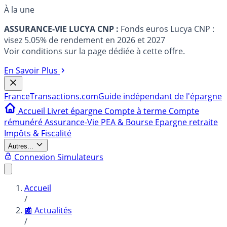
À la une
ASSURANCE-VIE LUCYA CNP :
Fonds euros Lucya CNP :
visez 5.05% de rendement en 2026 et 2027
Voir conditions sur la page dédiée à cette offre.
En Savoir Plus
France
Transactions.com
Guide indépendant de l'épargne
Accueil
Livret épargne
Compte à terme
Compte
rémunéré
Assurance-Vie
PEA & Bourse
Epargne retraite
Impôts & Fiscalité
Autres...
Connexion
Simulateurs
Accueil
/
📰 Actualités
/