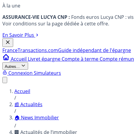
À la une
ASSURANCE-VIE LUCYA CNP :
Fonds euros Lucya CNP : vi
Voir conditions sur la page dédiée à cette offre.
En Savoir Plus
France
Transactions.com
Guide indépendant de l'épargne
Accueil
Livret épargne
Compte à terme
Compte rému
Autres...
Connexion
Simulateurs
Accueil
/
📰 Actualités
/
🏠 News Immobilier
/
🏢 Actualités de l’immobilier