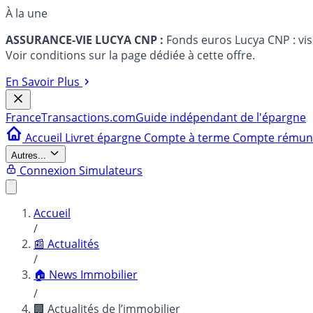
À la une
ASSURANCE-VIE LUCYA CNP :
Fonds euros Lucya CNP : vi
Voir conditions sur la page dédiée à cette offre.
En Savoir Plus
France
Transactions.com
Guide indépendant de l'épargne
Accueil
Livret épargne
Compte à terme
Compte rému
Autres...
Connexion
Simulateurs
Accueil
/
📰 Actualités
/
🏠 News Immobilier
/
🏢 Actualités de l’immobilier