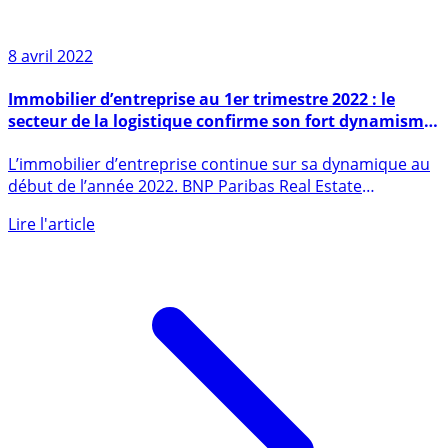
8 avril 2022
Immobilier d’entreprise au 1er trimestre 2022 : le
secteur de la logistique confirme son fort dynamisme,
la demande placée de bureaux en hausse de 40% sur
L’immobilier d’entreprise continue sur sa dynamique au
un an
début de l’année 2022. BNP Paribas Real Estate
commente les (...)
Lire l'article