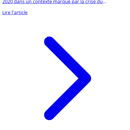
Le marché français des bureaux a fortement chuté en
2020 dans un contexte marqué par la crise du
coronavirus et (...)
Lire l'article