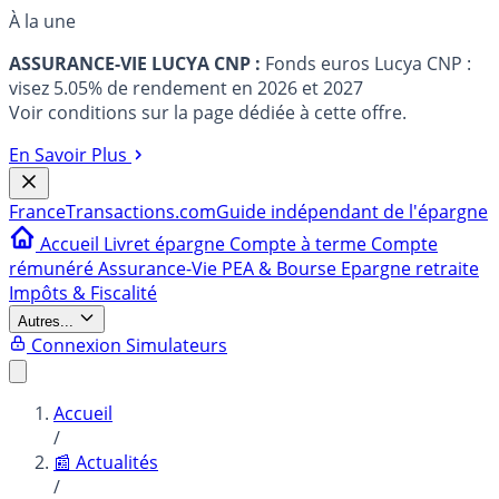
À la une
ASSURANCE-VIE LUCYA CNP :
Fonds euros Lucya CNP :
visez 5.05% de rendement en 2026 et 2027
Voir conditions sur la page dédiée à cette offre.
En Savoir Plus
France
Transactions.com
Guide indépendant de l'épargne
Accueil
Livret épargne
Compte à terme
Compte
rémunéré
Assurance-Vie
PEA & Bourse
Epargne retraite
Impôts & Fiscalité
Autres...
Connexion
Simulateurs
Accueil
/
📰 Actualités
/