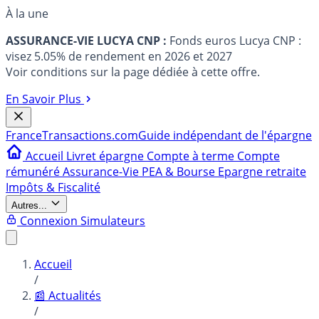
À la une
ASSURANCE-VIE LUCYA CNP :
Fonds euros Lucya CNP :
visez 5.05% de rendement en 2026 et 2027
Voir conditions sur la page dédiée à cette offre.
En Savoir Plus
France
Transactions.com
Guide indépendant de l'épargne
Accueil
Livret épargne
Compte à terme
Compte
rémunéré
Assurance-Vie
PEA & Bourse
Epargne retraite
Impôts & Fiscalité
Autres...
Connexion
Simulateurs
Accueil
/
📰 Actualités
/