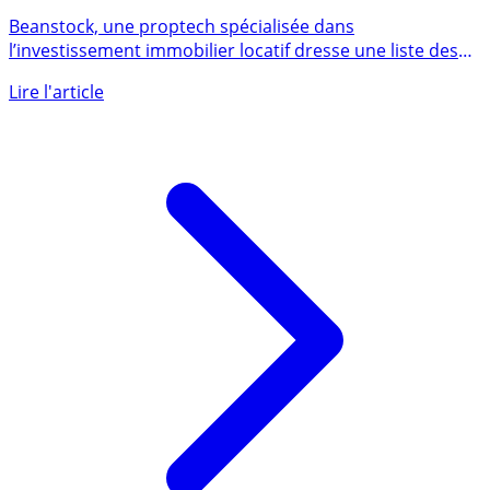
est possible d’acheter un bien avec seulement 100.000
euros tout inclus
Beanstock, une proptech spécialisée dans
l’investissement immobilier locatif dresse une liste des
villes les plus (...)
Lire l'article