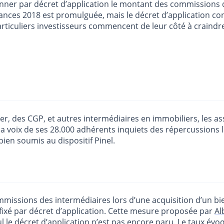
fonner par décret d’application le montant des commissions 
inances 2018 est promulguée, mais le décret d’application con
particuliers investisseurs commencent de leur côté à craindre
er, des CGP, et autres intermédiaires en immobiliers, les ass
e la voix de ses 28.000 adhérents inquiets des répercussions
ien soumis au dispositif Pinel.
missions des intermédiaires lors d’une acquisition d’un bi
fixé par décret d’application. Cette mesure proposée par
Al
eul le décret d’application n’est pas encore paru. Le taux év