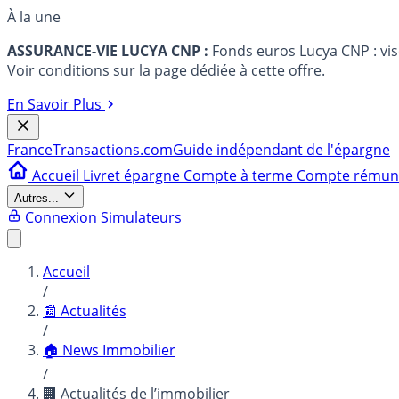
À la une
ASSURANCE-VIE LUCYA CNP :
Fonds euros Lucya CNP : vi
Voir conditions sur la page dédiée à cette offre.
En Savoir Plus
France
Transactions.com
Guide indépendant de l'épargne
Accueil
Livret épargne
Compte à terme
Compte rému
Autres...
Connexion
Simulateurs
Accueil
/
📰 Actualités
/
🏠 News Immobilier
/
🏢 Actualités de l’immobilier