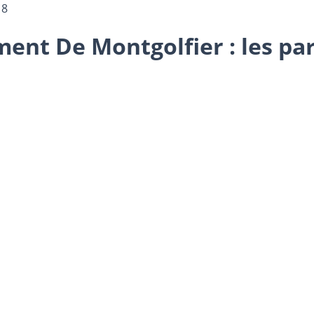
18
nt De Montgolfier : les part