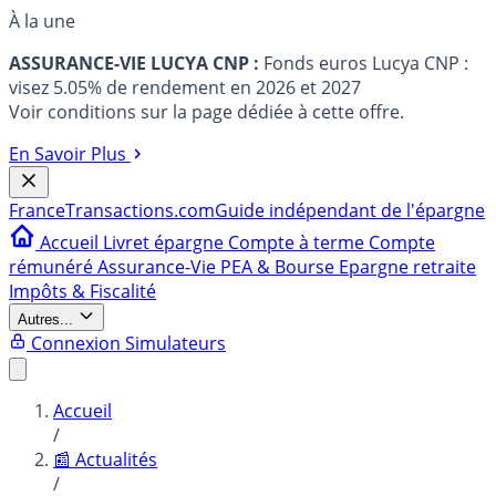
À la une
ASSURANCE-VIE LUCYA CNP :
Fonds euros Lucya CNP :
visez 5.05% de rendement en 2026 et 2027
Voir conditions sur la page dédiée à cette offre.
En Savoir Plus
France
Transactions.com
Guide indépendant de l'épargne
Accueil
Livret épargne
Compte à terme
Compte
rémunéré
Assurance-Vie
PEA & Bourse
Epargne retraite
Impôts & Fiscalité
Autres...
Connexion
Simulateurs
Accueil
/
📰 Actualités
/