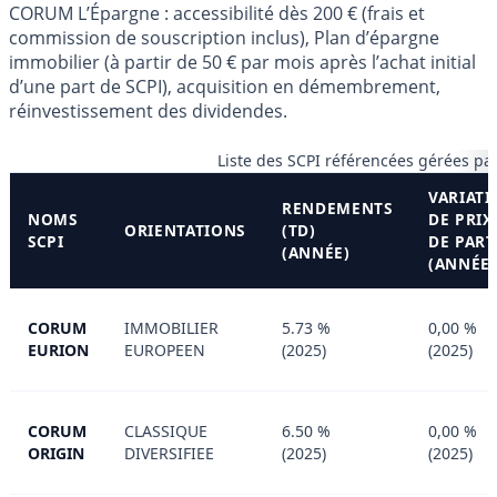
CORUM L’Épargne : accessibilité dès 200 € (frais et
commission de souscription inclus), Plan d’épargne
immobilier (à partir de 50 € par mois après l’achat initial
d’une part de SCPI), acquisition en démembrement,
réinvestissement des dividendes.
Liste des SCPI référencées gérées 
VARIAT
RENDEMENTS
NOMS
DE PRIX
ORIENTATIONS
(TD)
SCPI
DE PART
(ANNÉE)
(ANNÉE)
CORUM
IMMOBILIER
5.73 %
0,00 %
EURION
EUROPEEN
(2025)
(2025)
CORUM
CLASSIQUE
6.50 %
0,00 %
ORIGIN
DIVERSIFIEE
(2025)
(2025)