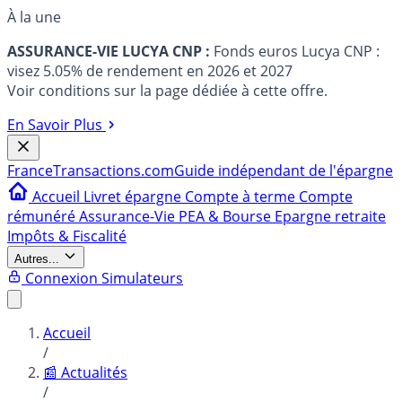
À la une
ASSURANCE-VIE LUCYA CNP :
Fonds euros Lucya CNP :
visez 5.05% de rendement en 2026 et 2027
Voir conditions sur la page dédiée à cette offre.
En Savoir Plus
France
Transactions.com
Guide indépendant de l'épargne
Accueil
Livret épargne
Compte à terme
Compte
rémunéré
Assurance-Vie
PEA & Bourse
Epargne retraite
Impôts & Fiscalité
Autres...
Connexion
Simulateurs
Accueil
/
📰 Actualités
/