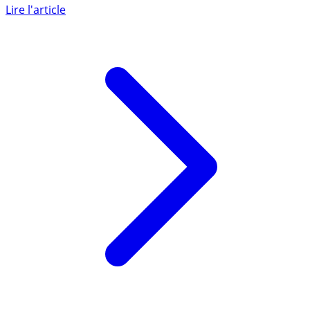
sans précédent. Si le nombre de projets proposés
semble être (...)
Lire l'article