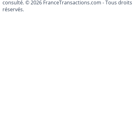
conseillé personnellement, un conseiller en gestion de
patrimoine, indépendant ou non-indépendant, doit être
consulté. © 2026 FranceTransactions.com - Tous droits
réservés.