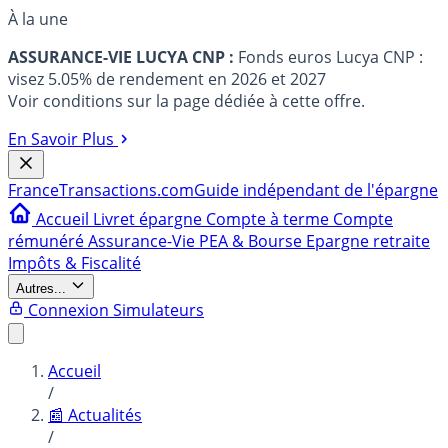
À la une
ASSURANCE-VIE LUCYA CNP :
Fonds euros Lucya CNP :
visez 5.05% de rendement en 2026 et 2027
Voir conditions sur la page dédiée à cette offre.
En Savoir Plus
France
Transactions.com
Guide indépendant de l'épargne
Accueil
Livret épargne
Compte à terme
Compte
rémunéré
Assurance-Vie
PEA & Bourse
Epargne retraite
Impôts & Fiscalité
Autres...
Connexion
Simulateurs
Accueil
/
📰 Actualités
/