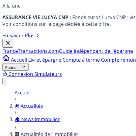
À la une
ASSURANCE-VIE LUCYA CNP :
Fonds euros Lucya CNP : vi
Voir conditions sur la page dédiée à cette offre.
En Savoir Plus
France
Transactions.com
Guide indépendant de l'épargne
Accueil
Livret épargne
Compte à terme
Compte rému
Autres...
Connexion
Simulateurs
Accueil
/
📰 Actualités
/
🏠 News Immobilier
/
🏢 Actualités de l’immobilier